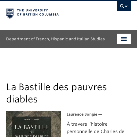
Department of French, Hispanic and Italian Studies
Undergraduate
Graduate
Continuing Education
La Bastille des pauvres
diables
People
Research
Laurence Bongie —
À travers l’histoire
News & Events
personnelle de Charles de