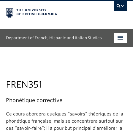
Department of French, Hispanic and Italian Studies
Undergraduate
Graduate
Continuing Education
FREN351
People
Phonétique corrective
Research
Ce cours abordera quelques “savoirs” théoriques de la
phonétique française, mais se concentrera surtout sur
News & Events
des “savoir-faire”; il a pour but principal d’améliorer la