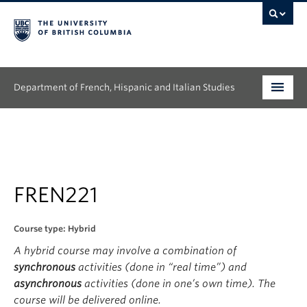
Department of French, Hispanic and Italian Studies
Undergraduate
Graduate
Continuing Education
FREN221
People
Course type: Hybrid
A hybrid course may involve a combination of
Research
synchronous
activities (done in “real time”) and
News & Events
asynchronous
activities (done in one’s own time). The
course will be delivered online.