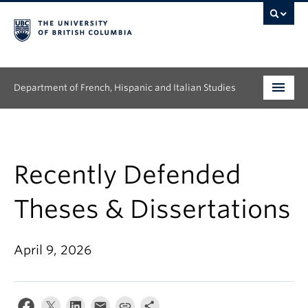
Department of French, Hispanic and Italian Studies
Undergraduate
Graduate
Recently Defended
Continuing Education
Theses & Dissertations
People
April 9, 2026
Research
News & Events