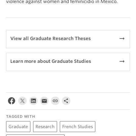
violence against women and feminicidio in Mexico.
arrow_right_alt
View all Graduate Research Theses
arrow_right_alt
Learn more about Graduate Studies
TAGGED WITH
Graduate
Research
French Studies